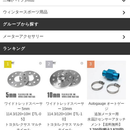
ウィンタースポーツ用品
グループから探す
メーターアクセサリー
ランキング
1
2
3
ワイドトレッドスペーサ
ワイドトレッドスペーサ
Autogauge オートゲー
ー 10mm
ー 5mm
ジ
114.3/120×10H【TL-1
114.3/120×10H【TL-0
追加メーター用
0】
5】
水温計センサーアタッチ
トヨタ/レクサス マルチ
トヨタ/レクサス マルチ
メント【送料無料】
ホイール
ホイール
2,700円(税込2,970円)