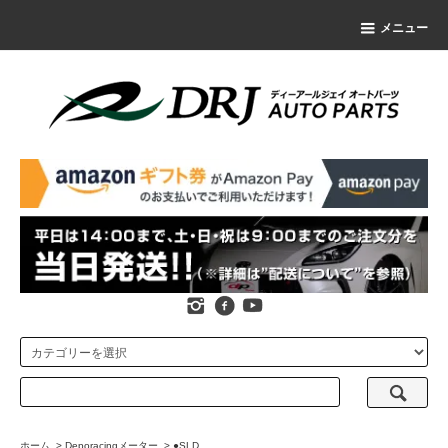
メニュー
ホーム
>
Deporacingメーター
>
●SLD