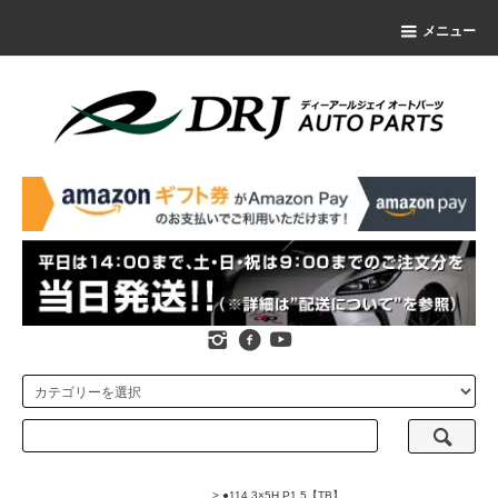
メニュー
>
●114.3×5H P1.5【TB】