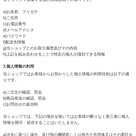
a)お名前、フリガナ
b)ご住所
c)お電話番号
d)メールアドレス
e)パスワード
f)配送先情報
g)当ショップとのお取引履歴及びその内容
h)上記を組み合わせることで特定の個人が識別できる情報
3.個人情報の利用
当ショップではお客様からお預かりした個人情報の利用目的は以下の通
りです。
a)ご注文の確認、照会
b)商品発送の確認、照会
c)お問合せの返信時
当ショップでは、下記の場合を除いてはお客様の断りなく第三者に個人
情報を開示・提供することはいたしません。
a)法令に基づく場合、及び国の機関若しくは地方公共団体又はその委託を