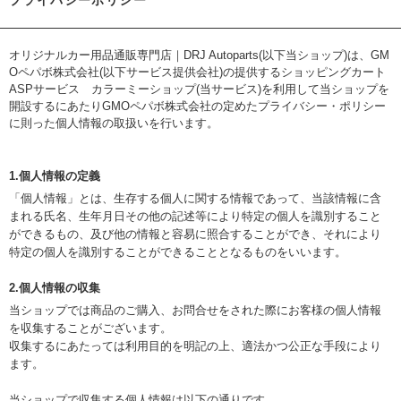
プライバシーポリシー
オリジナルカー用品通販専門店｜DRJ Autoparts(以下当ショップ)は、
GM
Oペパボ株式会社
(以下サービス提供会社)の提供するショッピングカート
ASPサービス
カラーミーショップ
(当サービス)を利用して当ショップを
開設するにあたりGMOペパボ株式会社の定めた
プライバシー・ポリシー
に則った個人情報の取扱いを行います。
1.個人情報の定義
「個人情報」とは、生存する個人に関する情報であって、当該情報に含
まれる氏名、生年月日その他の記述等により特定の個人を識別すること
ができるもの、及び他の情報と容易に照合することができ、それにより
特定の個人を識別することができることとなるものをいいます。
2.個人情報の収集
当ショップでは商品のご購入、お問合せをされた際にお客様の個人情報
を収集することがございます。
収集するにあたっては利用目的を明記の上、適法かつ公正な手段により
ます。
当ショップで収集する個人情報は以下の通りです。